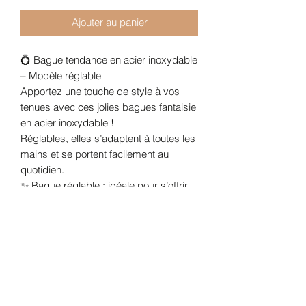
Ajouter au panier
💍 Bague tendance en acier inoxydable
– Modèle réglable
Apportez une touche de style à vos
tenues avec ces jolies bagues fantaisie
en acier inoxydable !
Réglables, elles s’adaptent à toutes les
mains et se portent facilement au
quotidien.
✨ Bague réglable : idéale pour s’offrir
ou offrir sans se tromper.
🔗 Acier inoxydable : solide, léger et
apprécié pour sa bonne tenue dans le
temps.
💎 Bijoux fantaisie : tendance,
accessibles et faciles à assortir !
📌 Conseils d’entretien :