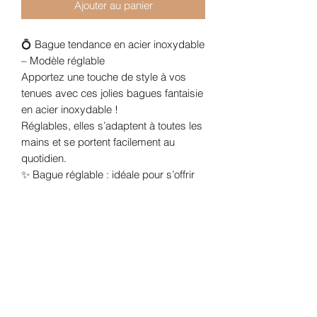
Ajouter au panier
💍 Bague tendance en acier inoxydable
– Modèle réglable
Apportez une touche de style à vos
tenues avec ces jolies bagues fantaisie
en acier inoxydable !
Réglables, elles s’adaptent à toutes les
mains et se portent facilement au
quotidien.
✨ Bague réglable : idéale pour s’offrir
ou offrir sans se tromper.
🔗 Acier inoxydable : solide, léger et
apprécié pour sa bonne tenue dans le
temps.
💎 Bijoux fantaisie : tendance,
accessibles et faciles à assortir !
📌 Conseils d’entretien :
Pour que vos bijoux conservent tout