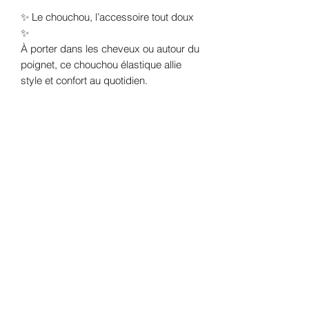
✨ Le chouchou, l’accessoire tout doux
✨
À porter dans les cheveux ou autour du
poignet, ce chouchou élastique allie
style et confort au quotidien.
Contrairement aux élastiques
classiques, il n’agresse pas la fibre
capillaire :
➕ il ne casse pas les cheveux
➕ il ne laisse pas de marque
➕ il tient sans tirer ni faire mal
C’est l’allié parfait des coiffures
rapides, des petits buns flous ou des
queues de cheval douces.
Et quand il ne sert pas… il devient un
joli bijou de poignet 💫
Disponible dans plusieurs coloris /
motifs pour s’adapter à votre style 💛