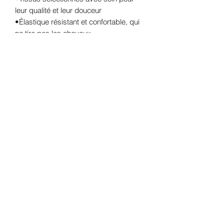
leur qualité et leur douceur
•Élastique résistant et confortable, qui
ne tire pas les cheveux
•Taille parfaite pour un joli volume au
poignet ou dans les cheveux
•Fabriqués à la main en édition limitée
dans le cadre d’Octobre Rose
🎗️ Une partie des bénéfices de cette
collection sera reversée à une
association engagée dans la lutte
contre le cancer du sein, une cause qui
me tient particulièrement à cœur.
✨ 3 modèles à découvrir :
1.Rose poudré fleuri – douceur et
romantisme
2.Rose floral coloré – pep’s et bonne
humeur
3.Rose & kaki doré – chic et élégant
🌿 Conseil d’entretien :