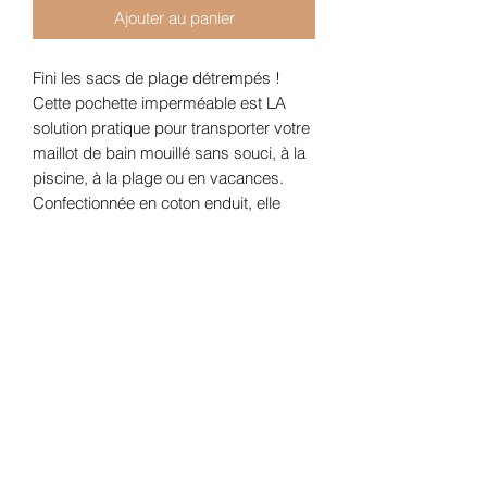
Ajouter au panier
Fini les sacs de plage détrempés !
Cette pochette imperméable est LA
solution pratique pour transporter votre
maillot de bain mouillé sans souci, à la
piscine, à la plage ou en vacances.
Confectionnée en coton enduit, elle
offre une protection efficace contre
l’humidité tout en conservant la douceur
d’un tissu agréable au toucher. Sa
fermeture zippée assure une fermeture
sécurisée, et sa poignée pratique
permet de l’accrocher facilement à
votre sac de plage ou de la transporter
à la main.
Caractéristiques :
•Dimensions : 20 x 20 cm
•Tissu coton enduit, imperméable