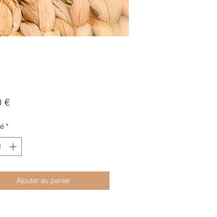
Prix
0 €
té
*
Ajouter au panier