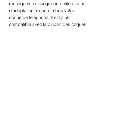
mousqueton ainsi qu’une petite plaque
d’adaptation à insérer dans votre
coque de téléphone. Il est ainsi
compatible avec la plupart des coques
fermées.
Caractéristiques
* ✨ Fabrication artisanale
* 🌿 Tissu 100 % coton
* 📱 Compatible avec la majorité des
coques de téléphone
* 🔗 Fourni avec un mousqueton et une
plaque d’adaptation à insérer dans la
coque
* 🤍 Léger, confortable et résistant
* 👗 Se porte en bandoulière ou à
l’épaule
L’accessoire idéal pour garder votre
téléphone à portée de main lors de vos
sorties, balades, voyages, marchés ou