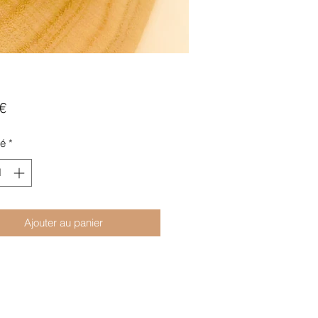
Prix
€
té
*
Ajouter au panier