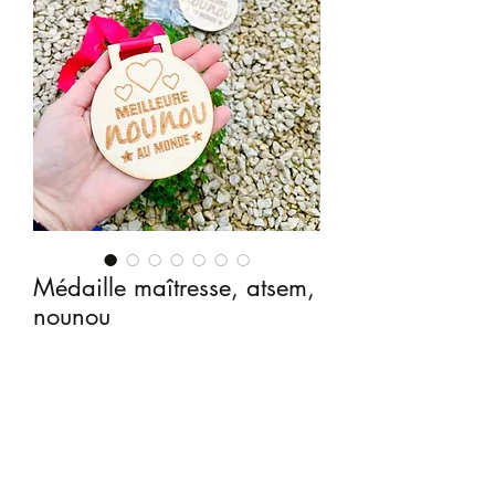
Médaille maîtresse, atsem,
nounou
Prix
10,00 €
Quantité
*