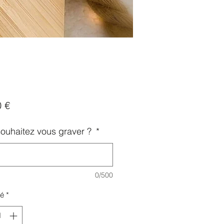
Prix
0 €
ouhaitez vous graver ?
*
0/500
té
*