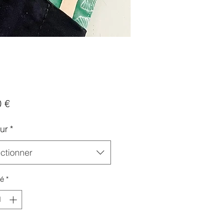
Prix
0 €
ur
*
ctionner
té
*