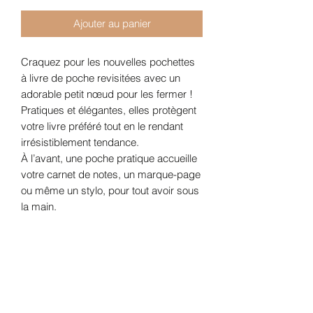
Ajouter au panier
Craquez pour les nouvelles pochettes
à livre de poche revisitées avec un
adorable petit nœud pour les fermer !
Pratiques et élégantes, elles protègent
votre livre préféré tout en le rendant
irrésistiblement tendance.
À l’avant, une poche pratique accueille
votre carnet de notes, un marque-page
ou même un stylo, pour tout avoir sous
la main.
Elle est matelassée, votre livre est bien
protégé .
Chaque pochette est accompagnée de
son marque-page assorti, pour une
lecture tout en style.
Caractéristiques :