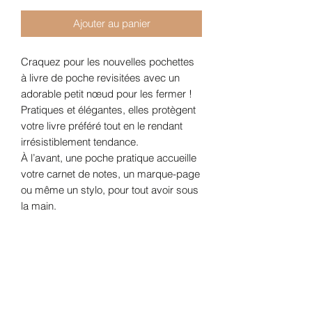
Ajouter au panier
Craquez pour les nouvelles pochettes
à livre de poche revisitées avec un
adorable petit nœud pour les fermer !
Pratiques et élégantes, elles protègent
votre livre préféré tout en le rendant
irrésistiblement tendance.
À l’avant, une poche pratique accueille
votre carnet de notes, un marque-page
ou même un stylo, pour tout avoir sous
la main.
Elle est matelassée, votre livre est bien
protégé .
Chaque pochette est accompagnée de
son marque-page assorti, pour une
lecture tout en style.
Caractéristiques :