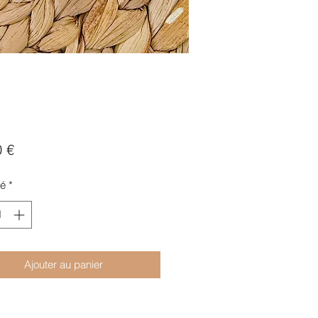
Prix
0 €
té
*
Ajouter au panier