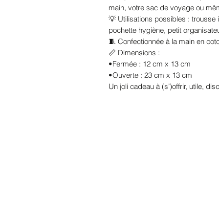
main, votre sac de voyage ou mêm
💡 Utilisations possibles : trousse 
pochette hygiène, petit organisat
🧵 Confectionnée à la main en coto
📏 Dimensions :
•Fermée : 12 cm x 13 cm
•Ouverte : 23 cm x 13 cm
Un joli cadeau à (s’)offrir, utile, d