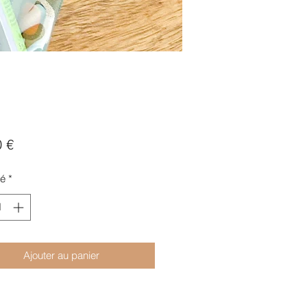
Prix
0 €
té
*
Ajouter au panier