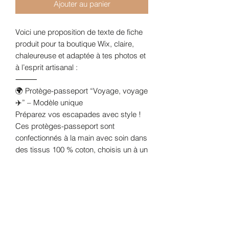
Ajouter au panier
Voici une proposition de texte de fiche
produit pour ta boutique Wix, claire,
chaleureuse et adaptée à tes photos et
à l’esprit artisanal :
⸻
🌍 Protège-passeport “Voyage, voyage
✈️” – Modèle unique
Préparez vos escapades avec style !
Ces protèges-passeport sont
confectionnés à la main avec soin dans
des tissus 100 % coton, choisis un à un
pour leur originalité et leurs jolis motifs.
✨ Chaque modèle est unique et floqué
de l’inscription “Voyage, voyage ✈️”
pour une touche d’évasion dès le
départ.
Pratiques et légers, ils sont dotés de