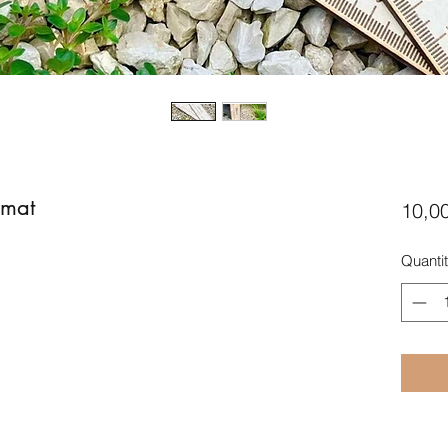
rmat
10,0
Quanti