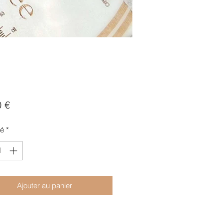
Prix
0 €
té
*
Ajouter au panier