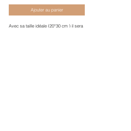
Ajouter au panier
Avec sa taille idéale (20*30 cm ) il sera
votre compagnon idéal en toutes
saisons !
Vous pouvez y glisser votre porte
feuille , vos clefs , votre téléphone , des
mouchoirs , vos lunettes etc ..
Il est réalisé dans un mixte de plusieurs
matières pour un rendu très
harmonieux .
La bandoulière est amovible , et votre
sac se transforme en grande pochette
pour un cabas plus grand par exemple
.