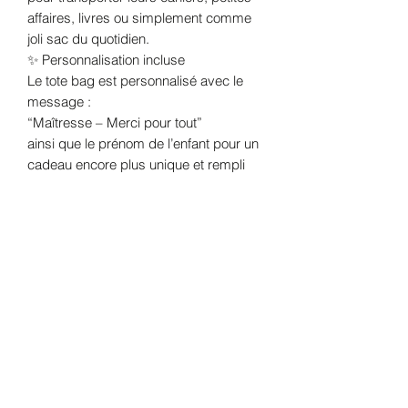
affaires, livres ou simplement comme
joli sac du quotidien.
✨ Personnalisation incluse
Le tote bag est personnalisé avec le
message :
“Maîtresse – Merci pour tout”
ainsi que le prénom de l’enfant pour un
cadeau encore plus unique et rempli
d’émotion.
❤️ Chaque création est réalisée avec
soin dans mon atelier, avec une
attention particulière portée aux détails
et à la finition.
Détails :
* Tote bag en coton naturel
* Impression réalisée avec soin
* Personnalisation avec le prénom de
votre choix
* Idée cadeau idéale pour :