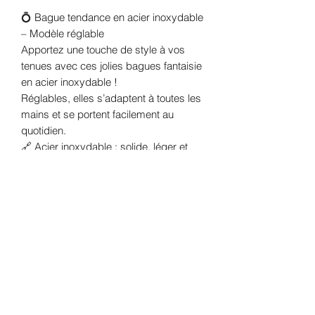
💍 Bague tendance en acier inoxydable
– Modèle réglable
Apportez une touche de style à vos
tenues avec ces jolies bagues fantaisie
en acier inoxydable !
Réglables, elles s’adaptent à toutes les
mains et se portent facilement au
quotidien.
🔗 Acier inoxydable : solide, léger et
apprécié pour sa bonne tenue dans le
temps.
💎 Bijoux fantaisie : tendance,
accessibles et faciles à assortir !
Modèle non réglable
📌 Conseils d’entretien :
Pour que vos bijoux conservent tout
leur éclat, il est préférable d’éviter le
contact répété avec l’eau, les parfums
ou les produits chimiques.