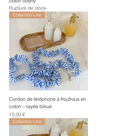
coton liberty
Rupture de stock
Collection Line
Cordon de téléphone à froufrous en
coton – rayée bleue
Prix
15,00 €
Collection Line