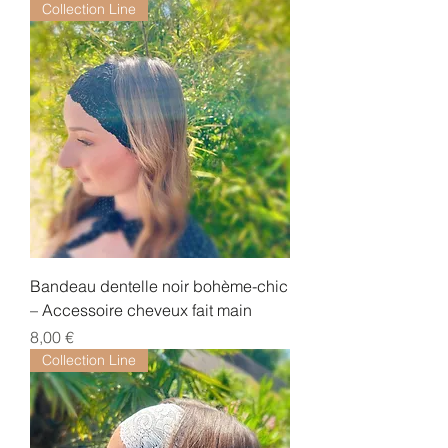
Collection Line
Bandeau dentelle noir bohème-chic
– Accessoire cheveux fait main
Prix
8,00 €
Collection Line