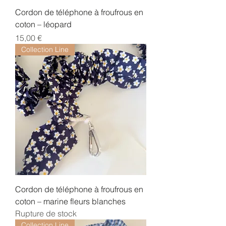
Cordon de téléphone à froufrous en
coton – léopard
Prix
15,00 €
Collection Line
Cordon de téléphone à froufrous en
coton – marine fleurs blanches
Rupture de stock
Collection Line