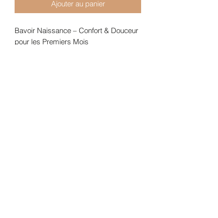
Ajouter au panier
Bavoir Naissance – Confort & Douceur
pour les Premiers Mois
Ce bavoir spécial naissance est pensé
pour les tout-petits grâce à une taille
parfaitement adaptée au nourrisson.
Entièrement doublé, il offre une grande
douceur et une bonne absorption pour
protéger les vêtements de bébé.
Très pratique au quotidien, il se ferme
facilement par une pression, pour un
maintien sûr et rapide à installer.
Un essentiel tout doux pour
accompagner bébé dès les premiers
jours.