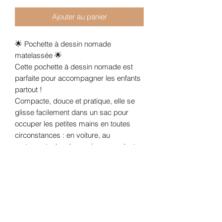
Ajouter au panier
🌟 Pochette à dessin nomade
matelassée 🌟
Cette pochette à dessin nomade est
parfaite pour accompagner les enfants
partout !
Compacte, douce et pratique, elle se
glisse facilement dans un sac pour
occuper les petites mains en toutes
circonstances : en voiture, au
restaurant, chez les amis ou pendant
les sorties.
À l’intérieur, chaque chose a sa place :
• 10 feutres rangés dans leurs
emplacements individuels
• Un bloc-notes 160 pages, idéal pour
dessiner, écrire ou laisser libre cours à